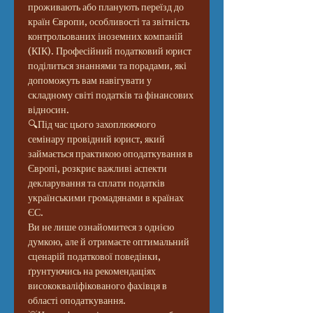
проживають або планують переїзд до 
країн Європи, особливості та звітність 
контрольованих іноземних компаній 
(КІК). Професійний податковий юрист 
поділиться знаннями та порадами, які 
допоможуть вам навігувати у 
складному світі податків та фінансових 
відносин.
🔍Під час цього захоплюючого 
семінару провідний юрист, який 
займається практикою оподаткування в 
Європі, розкриє важливі аспекти 
декларування та сплати податків 
українськими громадянами в країнах 
ЄС. 
Ви не лише ознайомитеся з однією 
думкою, але й отримаєте оптимальний 
сценарій податкової поведінки, 
ґрунтуючись на рекомендаціях 
висококваліфікованого фахівця в 
області оподаткування. 