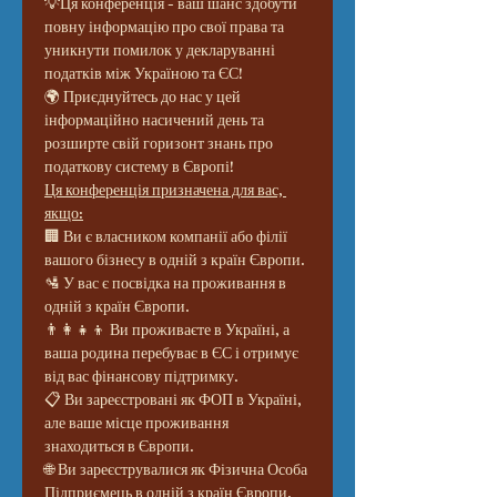
💡Ця конференція - ваш шанс здобути 
повну інформацію про свої права та 
уникнути помилок у декларуванні 
податків між Україною та ЄС!
🌍 Приєднуйтесь до нас у цей 
інформаційно насичений день та 
розширте свій горизонт знань про 
податкову систему в Європі!
Ця конференція призначена для вас, 
якщо:
🏢 Ви є власником компанії або філії 
вашого бізнесу в одній з країн Європи.
🛂 У вас є посвідка на проживання в 
одній з країн Європи.
👨‍👩‍👧‍👦 Ви проживаєте в Україні, а 
ваша родина перебуває в ЄС і отримує 
від вас фінансову підтримку.
📋 Ви зареєстровані як ФОП в Україні, 
але ваше місце проживання 
знаходиться в Європи.
🌐 Ви зареєструвалися як Фізична Особа 
Підприємець в одній з країн Європи.