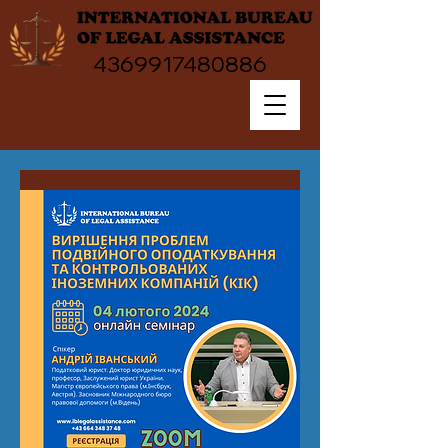
+
4369917480886