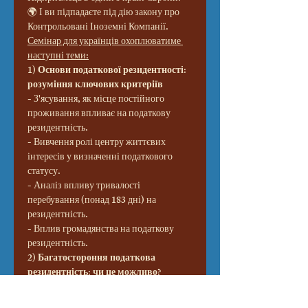
🌍 І ви підпадаєте під дію закону про 
Контрольовані Іноземні Компанії.
Семінар для українців охоплюватиме 
наступні теми:
1) Основи податкової резидентності: 
розуміння ключових критеріїв
- З'ясування, як місце постійного 
проживання впливає на податкову 
резидентність.
- Вивчення ролі центру життєвих 
інтересів у визначенні податкового 
статусу.
- Аналіз впливу тривалості 
перебування (понад 183 дні) на 
резидентність.
- Вплив громадянства на податкову 
резидентність.
2) Багатостороння податкова 
резидентність: чи це можливо?
- Обговорення можливості бути 
податковим резидентом більше ніж 