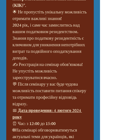
(КІК)
".
🌟 Не пропустіть унікальну можливість 
отримати важливі знання! 
2024 рік, і саме час замислитись над 
вашим податковим резидентством. 
Знання про податкову резидентність є 
ключовим для уникнення непотрібних 
витрат та подвійного оподаткування 
доходів. 
✍️ Реєстрація на семінар обов'язкова! 
Не упустіть можливість 
зареєструватися вчасно.
💬 Після семінару у вас буде чудова 
можливість поставити питання спікеру 
та отримати професійну відповідь 
відразу.
📅 
Дата проведення: 4 лютого 2024 
року
⏰ Час: з 12:00 до 15:00
🌐На семінарі обговорюватимуться 
актуальні теми для українців, які 