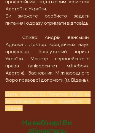
професійним податковим юристом 
Австрії та України. 
Ви зможете особисто задати 
питання і одразу отримати відповідь. 
	Спікер: Андрій Іванський. 
Адвокат. Доктор юридичних наук, 
професор, Заслужений юрист 
України. Магістр європейського 
права (університет м.Інсбрук, 
Австрія). Засновник Міжнародного 
бюро правової допомоги (м. Відень). 
Дата: 08.05.2023 Початок: 18:00 за 
австрійським часом. Тривалість: 3 
години.
На вебінарі Ви 
дізнаєтесь: