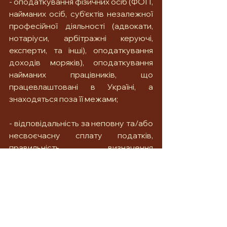
- оподаткування фізичних осіб (ФОП, 
найманих осіб, суб'єктів незалежної 
професійної діяльності (адвокати, 
нотаріуси, арбітражні керуючі, 
експерти, та інші), оподаткування 
доходів моряків), оподаткування 
найманих працівників, що 
працевлаштовані в Україні, а 
знаходяться поза її межами;
- відповідальність за неповну та/або 
несвоєчасну сплату податків, 
правильність визначення 
податкового резиденства;
- обмін податковою інформацією між 
Україною та країнами ЄС.
	Завчасно направляйте свої 