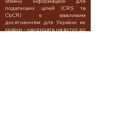
обміну інформацією для 
податкових цілей (CRS та 
CbCR) є важливим 
досягненням для України як 
країни – кандидата на вступ до 
ЄС на шляху гармонізації 
національного законодавства 
із законодавством ЄС.
Потрібна  допомога❓
Звертайтесь до Міжнародного 
бюро правової допомоги : 
☎️ +436643483748
📧 ib.legalassistance@gmail.com
🌍www.iblegalassistance.com
▶️ 
https://t.me/Buro_fur_Rechtshilf
e