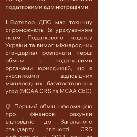
податковими адміністраціями.
❗Відтепер ДПС має технічну 
спроможність (з урахуванням 
норм Податкового кодексу 
України та вимог міжнародних 
стандартів) розпочати перші 
обміни з податковими 
органами юрисдикцій, що є 
учасниками відповідних 
міжнародних багатосторонніх 
угод (MCAA CRS та MCAA CbC).
🟡 Перший обмін інформацією 
про фінансові рахунки 
відповідно до Загального 
стандарту звітності CRS 
відбудеться у 2024 році за 