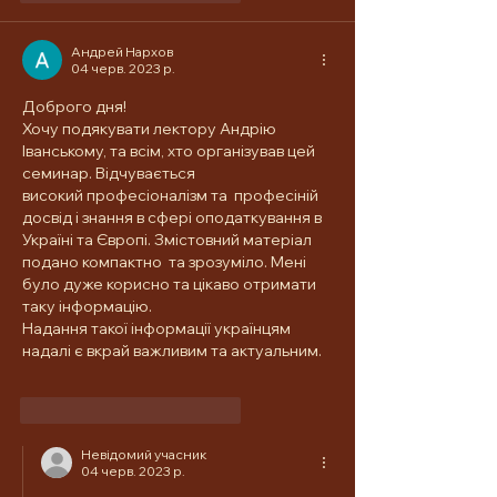
Андрей Нархов
04 черв. 2023 р.
Доброго дня! 
Хочу подякувати лектору Андрію 
Іванському, та всім, хто організував цей 
семинар. Відчувається 
високий професіоналізм та  професіній 
досвід і знання в сфері оподаткування в 
Україні та Європі. Змістовний матеріал 
подано компактно  та зрозуміло. Мені 
було дуже корисно та цікаво отримати 
таку інформацію. 
Надання такої інформації українцям 
надалі є вкрай важливим та актуальним.   
Вподобати
Відповісти
Невідомий учасник
04 черв. 2023 р.