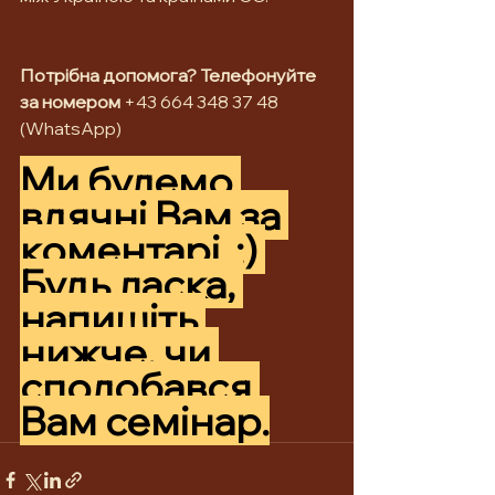
Потрібна допомога? Телефонуйте 
за номером 
+43 664 348 37 48 
(WhatsApp)
Ми будемо 
вдячні Вам за 
коментарі  :) 
Будь ласка, 
напишіть 
нижче, чи 
сподобався 
Вам семінар.