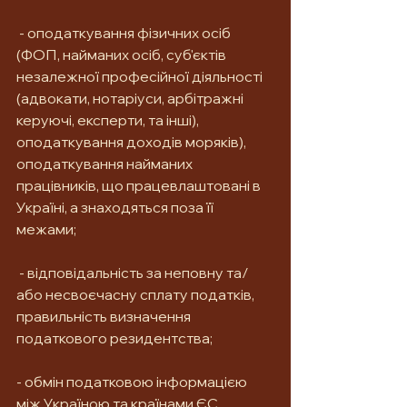
 - оподаткування фізичних осіб 
(ФОП, найманих осіб, суб'єктів 
незалежної професійної діяльності 
(адвокати, нотаріуси, арбітражні 
керуючі, експерти, та інші), 
оподаткування доходів моряків), 
оподаткування найманих 
працівників, що працевлаштовані в 
Україні, а знаходяться поза її 
межами;
 - відповідальність за неповну та/
або несвоєчасну сплату податків, 
правильність визначення 
податкового резидентства; 
- обмін податковою інформацією 
між Україною та країнами ЄС. 