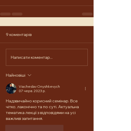
9 коментарів
Написати коментар...
Найновіші
Viacheslav Onyshkevych
07 черв. 2023 р.
Надзвичайно корисний семінар. Все 
чітко, лаконічно та по суті. Актуальна 
тематика лекції з відповідями на усі 
важливі запитання.
Вподобати
Відповісти