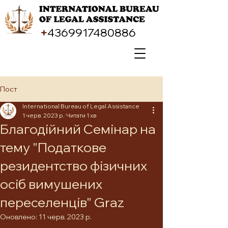
+
4369917480886
Пост
International Bureau of Legal Assistance
1 черв. 2023 р.
Читати 1 хв
Благодійний Семінар на
тему "Податкове
резидентство фізичних
осіб вимушених
переселенців" Graz
Оновлено:
11 черв. 2023 р.