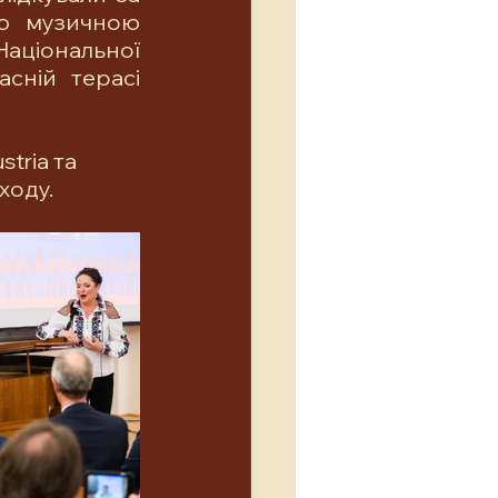
ю музичною 
аціональної 
ній терасі 
tria та 
ходу.