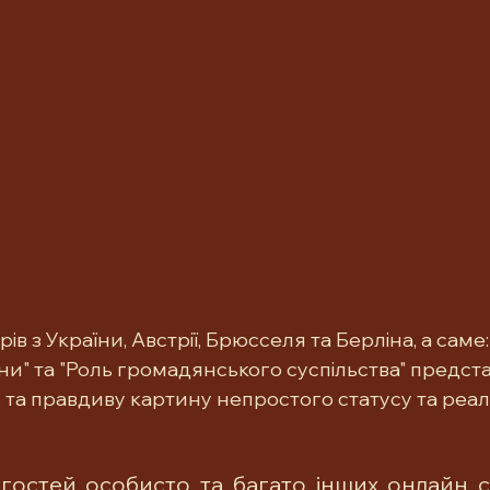
в з України, Австрії, Брюсселя та Берліна, а саме: 
йни" та "Роль громадянського суспільства" предст
 та правдиву картину непростого статусу та реал
остей особисто та багато інших онлайн сл