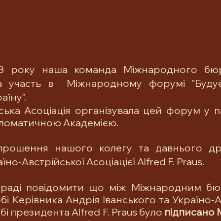
3 року наша команда Міжнародного бюр
а участь в  Міжнародному форумі "Будує
аїну".
ська Асоціація організувала цей форум у па
ломатичною Академією.
прошення нашого колегу та давнього дру
но-Австрійської Асоціацієї Alfred F. Praus.
раді повідомити що між Міжнародним бюр
бі Керівника Андрія Іванського та Україно-А
бі президента Alfred F. Praus було 
підписано 