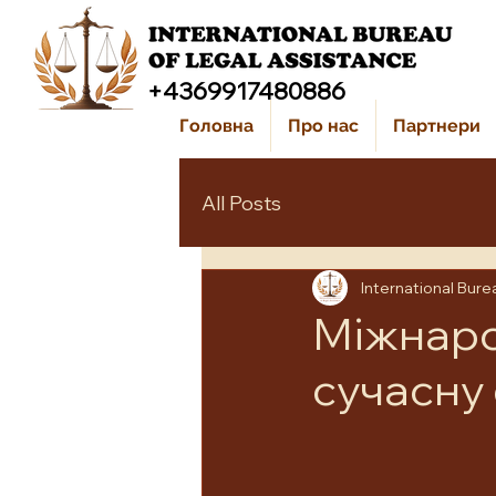
+4369917480886
Головна
Про нас
Партнери
All Posts
International Bure
Міжнаро
сучасну