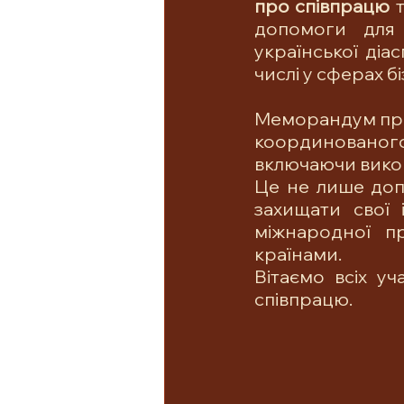
про співпрацю
 
допомоги для 
української діа
числі у сферах бі
Меморандум про 
координованого
включаючи викори
Це не лише доп
захищати свої 
міжнародної пр
країнами.
Вітаємо всіх уч
співпрацю.