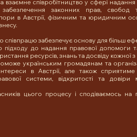
та взаємне співробітництво у сфері надання 
забезпечення законних прав, свобод та
спори в Австрії, фізичним та юридичним осо
знесу.
співпрацю забезпечує основу для більш ефе
 підходу до над
ання правової допомоги та
стання ресурсів, знань та досвіду кожної з 
оможе українським громадянам та організ
інтереси в Австрії, але також сприятиме
авової системи, відкритості та довіри 
асників цього процесу і сподіваємось на 