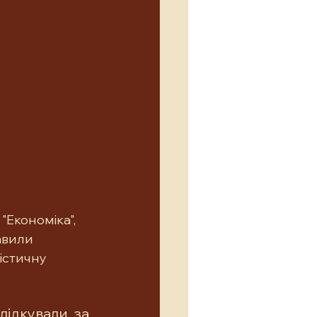
"Економіка", 
авили 
істичну 
ідкували за 