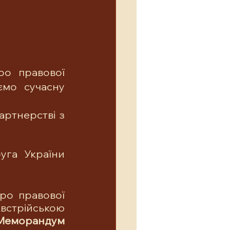
о правової 
мо сучасну 
ртнерстві з 
га України 
о правової 
встрійською 
Меморандум 