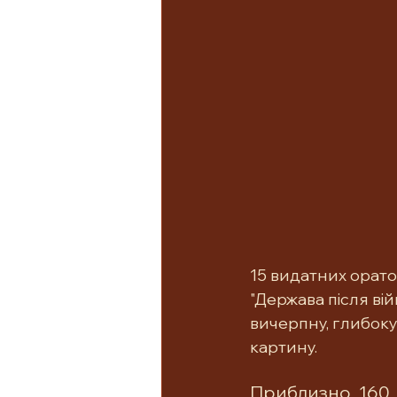
15 видатних ораторі
"Держава після ві
вичерпну, глибоку
картину.
Приблизно 160 г