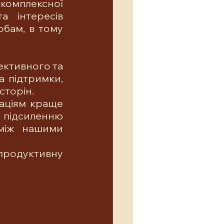
комплексної 
 інтересів 
бам, в тому 
ктивного та 
 підтримки, 
сторін.
аціям краще 
 підсиленню 
між нашими 
продуктивну 