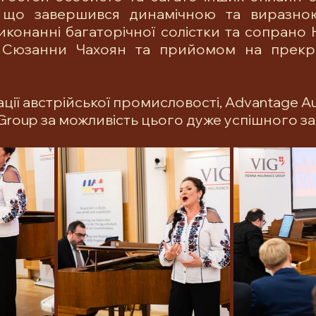
що завершився динамічною та виразно
иконанні багаторічної солістки та сопрано Н
 Сюзанни Чахоян та прийомом на прекрас
ї австрійської промисловості, Advantage Aus
 Group за можливість цього дуже успішного за