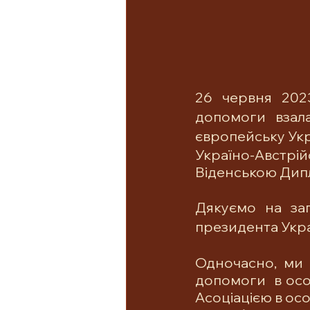
26 червня 202
допомоги взал
європейську Укр
Україно-Австрій
Віденською Дип
Дякуємо на за
президента Украї
Одночасно, ми 
допомоги  в осо
Асоціацією в осо