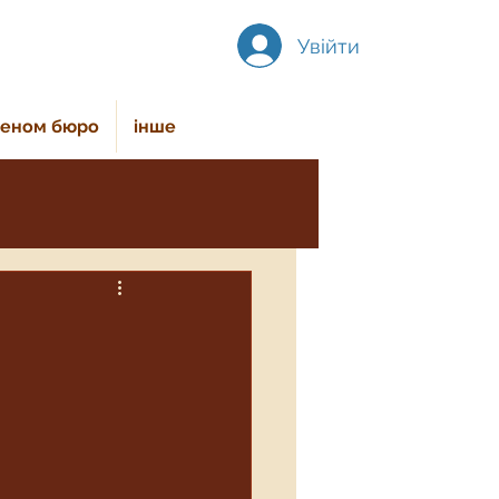
Увійти
леном бюро
інше