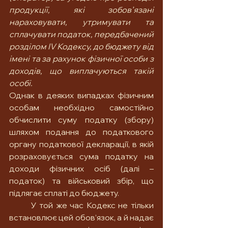
продукції, які зобов’язані 
нараховувати, утримувати та 
сплачувати податок, передбачений 
розділом IV Кодексу, до бюджету від 
імені та за рахунок фізичної особи з 
доходів, що виплачуються такій 
особі.
Однак в деяких випадках фізичним 
особам необхідно самостійно 
обчислити суму податку (збору) 
шляхом подання до податкового 
органу податкової декларації, в якій 
розраховується сума податку на 
доходи фізичних осіб (далі – 
податок) та військовий збір, що 
підлягає сплаті до бюджету.
	У той же час Кодекс не тільки 
встановлює цей обов’язок, а й надає 