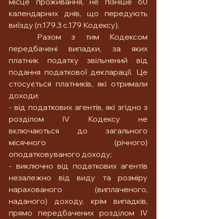
місце проживання, не пізніше 60 
календарних днів, що передують 
виїзду (п.179.3 с.179 Кодексу). 
	Разом з тим Кодексом 
передбачені випадки, за яких 
платник податку звільнений від 
подання податкової декларації. Це 
стосується платників, які отримали 
доходи:
- від податкових агентів, які згідно з 
розділом IV Кодексу не 
включаються до загального 
місячного (річного) 
оподатковуваного доходу;
- виключно від податкових агентів 
незалежно від виду та розміру 
нарахованого (виплаченого, 
наданого) доходу, крім випадків, 
прямо передбачених розділом IV 