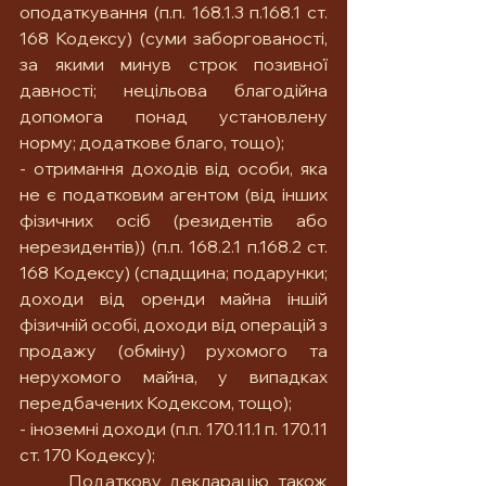
оподаткування (п.п. 168.1.3 п.168.1 ст. 
168 Кодексу) (суми заборгованості, 
за якими минув строк позивної 
давності; нецільова благодійна 
допомога понад установлену 
норму; додаткове благо, тощо);
- отримання доходів від особи, яка 
не є податковим агентом (від інших 
фізичних осіб (резидентів або 
нерезидентів)) (п.п. 168.2.1 п.168.2 ст. 
168 Кодексу) (спадщина; подарунки; 
доходи від оренди майна іншій 
фізичній особі, доходи від операцій з 
продажу (обміну) рухомого та 
нерухомого майна, у випадках 
передбачених Кодексом, тощо);
- іноземні доходи (п.п. 170.11.1 п. 170.11 
ст. 170 Кодексу);
	Податкову декларацію також 