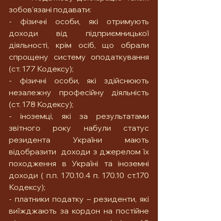
зобов’язані подавати:
- фізичні особи, які отримують 
доходи від підприємницької 
діяльності, крім осіб, що обрали 
спрощену систему оподаткування 
(ст. 177 Кодексу);
- фізичні особи, які здійснюють 
незалежну професійну діяльність 
(ст. 178 Кодексу);
- іноземці, які за результатами 
звітного року набули статус 
резидента України мають 
відобразити  доходи з джерелом їх 
походження в Україні та іноземні 
доходи ( п.п. 170.10.4 п. 170.10 ст.170 
Кодексу);
- платники податку – резиденти, які 
виїжджають за кордон на постійне 