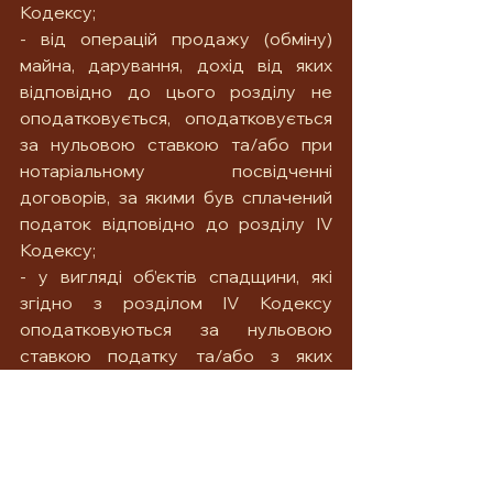
Кодексу;
- від операцій продажу (обміну) 
майна, дарування, дохід від яких 
відповідно до цього розділу не 
оподатковується, оподатковується 
за нульовою ставкою та/або при 
нотаріальному посвідченні 
договорів, за якими був сплачений 
податок відповідно до розділу IV 
Кодексу;
- у вигляді об’єктів спадщини, які 
згідно з розділом IV Кодексу 
оподатковуються за нульовою 
ставкою податку та/або з яких 
сплачено податок відповідно до п. 
174.3 ст. 174 Кодексу.
	Окрім того, п. 179.4 Кодексу 
визначає коло осіб, які звільняються 
від обов’язку подання податкової 