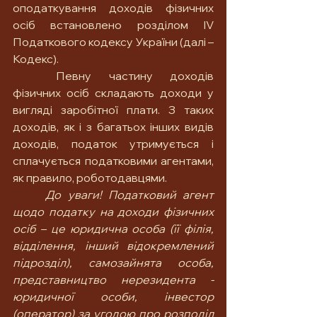
оподаткування доходів фізичних 
осіб встановлено розділом IV 
Податкового кодексу України (далі – 
Кодекс).
	Певну частину доходів 
фізичних осіб складають доходи у 
вигляді заробітної плати. З таких 
доходів, як і з багатьох інших видів 
доходів, податок утримується і 
сплачується податковими агентами, 
як правило, роботодавцями.
До уваги! Податковий агент 
щодо податку на доходи фізичних 
осіб – це юридична особа (її філія, 
відділення, інший відокремлений 
підрозділ), самозайнята особа, 
представництво нерезидента - 
юридичної особи, інвестор 
(оператор) за угодою про розподіл 